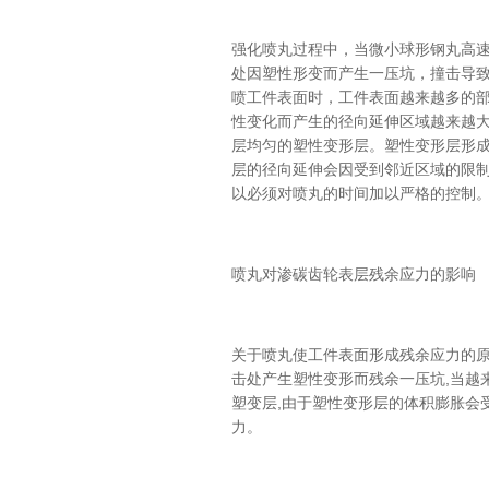
强化喷丸过程中，当微小球形钢丸高
处因塑性形变而产生一压坑，撞击导
喷工件表面时，工件表面越来越多的
性变化而产生的径向延伸区域越来越
层均匀的塑性变形层。塑性变形层形
层的径向延伸会因受到邻近区域的限
以必须对喷丸的时间加以严格的控制
喷丸对渗碳齿轮表层残余应力的影响
关于喷丸使工件表面形成残余应力的原因
击处产生塑性变形而残余一压坑,当越
塑变层,由于塑性变形层的体积膨胀会
力。