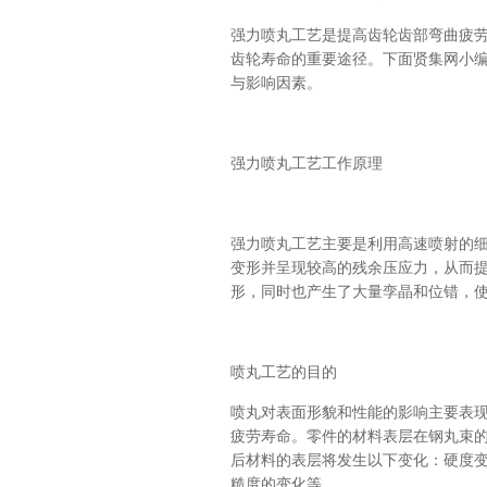
强力喷丸工艺是提高齿轮齿部弯曲疲
齿轮寿命的重要途径。下面贤集网小
与影响因素。
强力喷丸工艺工作原理
强力喷丸工艺主要是利用高速喷射的
变形并呈现较高的残余压应力，从而
形，同时也产生了大量孪晶和位错，使
喷丸工艺的目的
喷丸对表面形貌和性能的影响主要表
疲劳寿命。零件的材料表层在钢丸束
后材料的表层将发生以下变化：硬度
糙度的变化等。