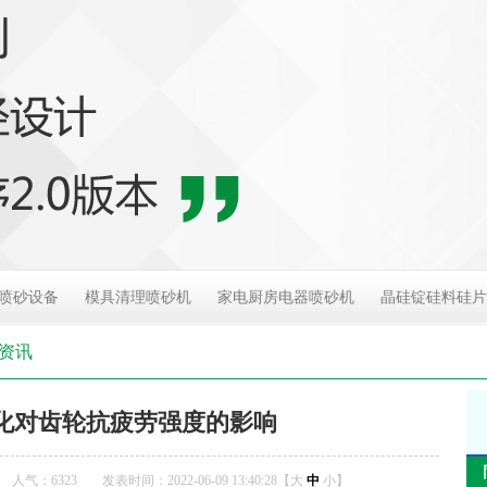
喷砂设备
模具清理喷砂机
家电厨房电器喷砂机
晶硅锭硅料硅片
资讯
化对齿轮抗疲劳强度的影响
人气：
6323
发表时间：2022-06-09 13:40:28【
大
中
小
】