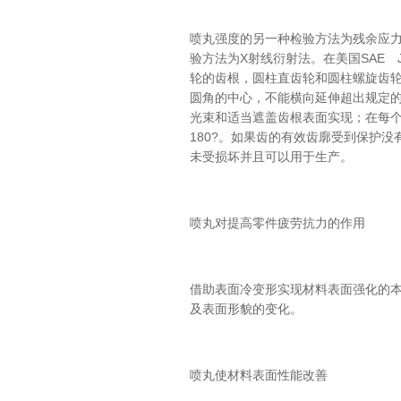
喷丸强度的另一种检验方法为残余应
验方法为X射线衍射法。在美国SAE 
轮的齿根，圆柱直齿轮和圆柱螺旋齿
圆角的中心，不能横向延伸超出规定
光束和适当遮盖齿根表面实现；在每
180?。如果齿的有效齿廓受到保护
未受损坏并且可以用于生产。
喷丸对提高零件疲劳抗力的作用
借助表面冷变形实现材料表面强化的
及表面形貌的变化。
喷丸使材料表面性能改善