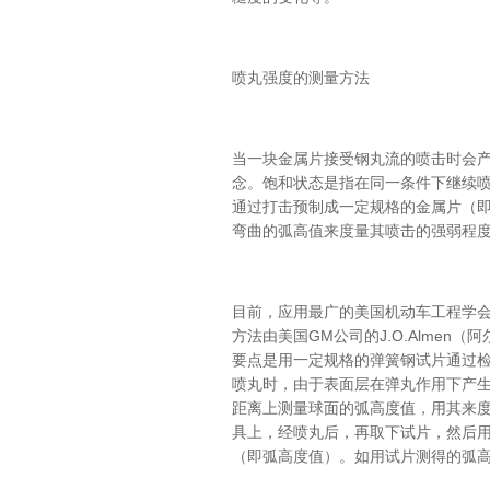
喷丸强度的测量方法
当一块金属片接受钢丸流的喷击时会
念。饱和状态是指在同一条件下继续
通过打击预制成一定规格的金属片（
弯曲的弧高值来度量其喷击的强弱程
目前，应用最广的美国机动车工程学
方法由美国GM公司的J.O.Almen（
要点是用一定规格的弹簧钢试片通过
喷丸时，由于表面层在弹丸作用下产
距离上测量球面的弧高度值，用其来
具上，经喷丸后，再取下试片，然后
（即弧高度值）。如用试片测得的弧高值为