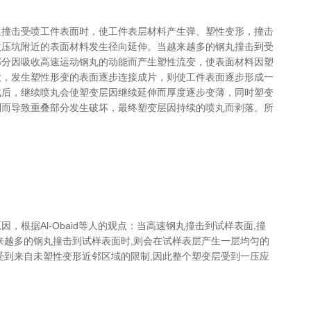
速撞击受喷工件表面时，使工件表层材料产生弹、塑性变形，撞击
致压坑附近的表面材料发生径向延伸。当越来越多的钢丸撞击到受
部分因吸收高速运动钢丸的动能而产生塑性流变，使表面材料因塑
大，发生塑性形变的表面逐步连接成片，则使工件表面逐步形成一
成后，继续喷丸会使塑变层因继续延伸而厚度逐步变薄，同时塑变
制而导致重叠部分发生破坏，最终塑变层因持续的喷丸而剥落。所
。
，根据Al-Obaid等人的观点：当高速钢丸撞击到试样表面,撞
来越多的钢丸撞击到试样表面时,则会在试样表层产生一层均匀的
受到来自未塑性变形近邻区域的限制,因此整个塑变层受到一压应