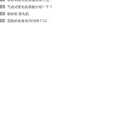
喷砂和喷丸还有抛丸有什么区别请给解释一下。
气动式喷丸机谁能介绍一下？
喷砂机 喷丸机
昆航科技发布2018年7-12月全球喷砂机市场风向标