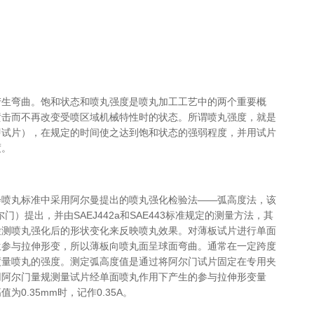
产生弯曲。饱和状态和喷丸强度是喷丸加工工艺中的两个重要概
喷击而不再改变受喷区域机械特性时的状态。所谓喷丸强度，就是
即试片），在规定的时间使之达到饱和状态的强弱程度，并用试片
度。
会喷丸标准中采用阿尔曼提出的喷丸强化检验法——弧高度法，该
阿尔门）提出，并由SAEJ442a和SAE443标准规定的测量方法，其
检测喷丸强化后的形状变化来反映喷丸效果。对薄板试片进行单面
生参与拉伸形变，所以薄板向喷丸面呈球面弯曲。通常在一定跨度
度量喷丸的强度。测定弧高度值是通过将阿尔门试片固定在专用夹
用阿尔门量规测量试片经单面喷丸作用下产生的参与拉伸形变量
0.35mm时，记作0.35A。