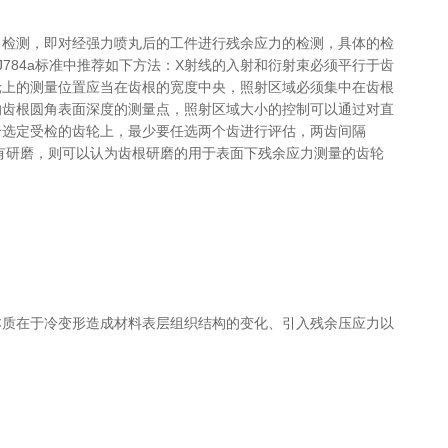
力检测，即对经强力喷丸后的工件进行残余应力的检测，具体的检
J784a标准中推荐如下方法：X射线的入射和衍射束必须平行于齿
轮上的测量位置应当在齿根的宽度中央，照射区域必须集中在齿根
的齿根圆角表面深度的测量点，照射区域大小的控制可以通过对直
个选定受检的齿轮上，最少要任选两个齿进行评估，两齿间隔
没有研磨，则可以认为齿根研磨的用于表面下残余应力测量的齿轮
本质在于冷变形造成材料表层组织结构的变化、引入残余压应力以